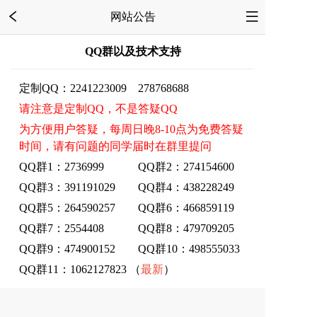
网站公告
QQ群以及技术支持
定制QQ：2241223009 278768688
请注意是定制QQ，不是答疑QQ
为方便用户答疑，每周日晚8-10点为免费答疑
时间，请有问题的同学届时在群里提问
QQ群
1
：2736999
QQ群2：
274154600
QQ群3：
391191029
QQ群4：
438228249
QQ群5：
264590257
QQ群6：
466859119
QQ群7：
2554408
QQ群8：
479709205
QQ群9：
474900152
QQ群10：
498555033
QQ群11：1062127823 （
最新
）