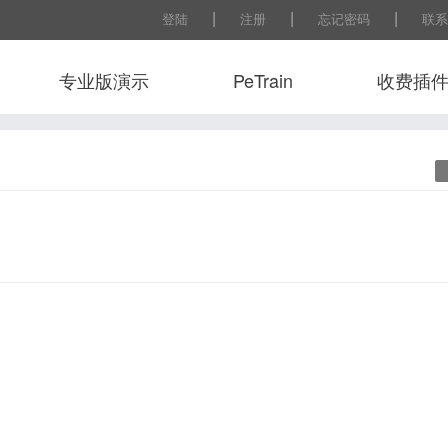
|
|
|
登陆
注册
忘记密码
联系
专业版演示
PeTrain
收费插
常用工