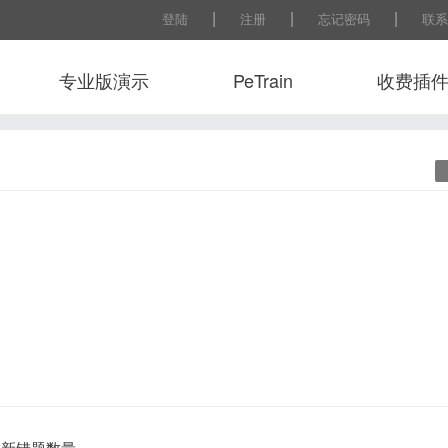
|
|
|
登陆
注册
忘记密码
联系
专业版演示
PeTrain
收费插
常用工
来更新错题数量。