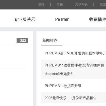
|
|
|
登陆
注册
忘记密码
联系
专业版演示
PeTrain
收费插
常用工
新闻推荐
返回
PHPEMS基于VUE开发的新版本即将
PHPEMS11收费插件-概念背诵插件和
deepseek出题插件
PHPEMS11数据库升级
2026元旦快乐，1月份新产品预告